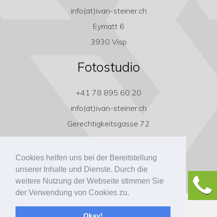
info(at)ivan-steiner.ch
Eymatt 6
3930 Visp
Fotostudio
+41 78 895 60 20
info(at)ivan-steiner.ch
Gerechtigkeitsgasse 72
3011 Bern
Cookies helfen uns bei der Bereitstellung
unserer Inhalte und Dienste. Durch die
weitere Nutzung der Webseite stimmen Sie
der Verwendung von Cookies zu.
Copyright ivan-steiner.ch
Okay!