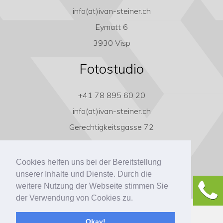
info(at)ivan-steiner.ch
Eymatt 6
3930 Visp
Fotostudio
+41 78 895 60 20
info(at)ivan-steiner.ch
Gerechtigkeitsgasse 72
3011 Bern
Cookies helfen uns bei der Bereitstellung
unserer Inhalte und Dienste. Durch die
weitere Nutzung der Webseite stimmen Sie
der Verwendung von Cookies zu.
Copyright ivan-steiner.ch
Okay!