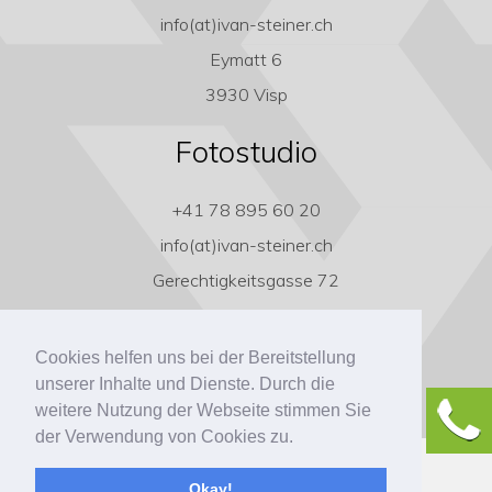
info(at)ivan-steiner.ch
Eymatt 6
3930 Visp
Fotostudio
+41 78 895 60 20
info(at)ivan-steiner.ch
Gerechtigkeitsgasse 72
3011 Bern
Cookies helfen uns bei der Bereitstellung
unserer Inhalte und Dienste. Durch die
weitere Nutzung der Webseite stimmen Sie
der Verwendung von Cookies zu.
Copyright ivan-steiner.ch
Okay!