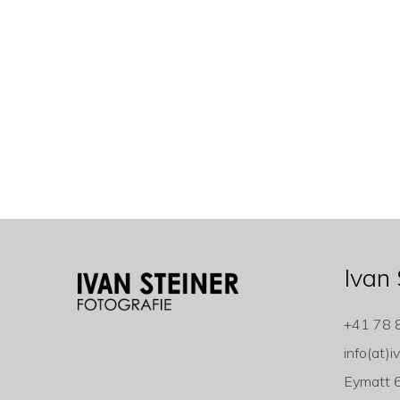
Ivan 
+41 78 
info(at)i
Eymatt 