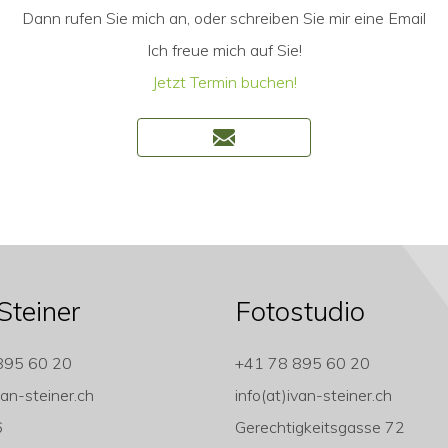
Dann rufen Sie mich an, oder schreiben Sie mir eine Email
Ich freue mich auf Sie!
Jetzt Termin buchen!
Steiner
Fotostudio
895 60 20
+41 78 895 60 20
van-steiner.ch
info(at)ivan-steiner.ch
6
Gerechtigkeitsgasse 72