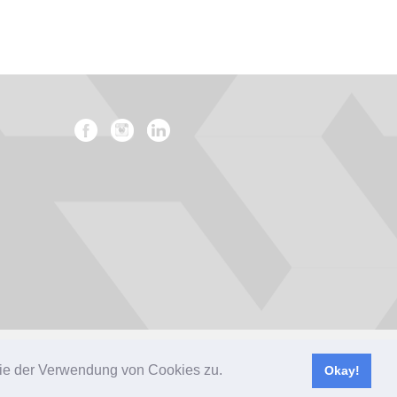
Impressum
Datenschutz
AGB
 Sie der Verwendung von Cookies zu.
Okay!