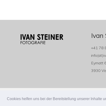
Ivan 
+41 78 
info(at)i
Eymatt 
3930 Vi
Copyright ivan-steiner.ch
Cookies helfen uns bei der Bereitstellung unserer Inhalt