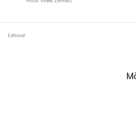
Fotos Wallis Zermatt
Beitragsnavigation
Editorial
Mö