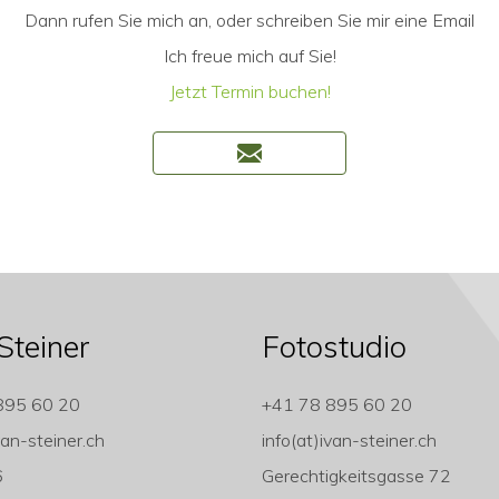
Dann rufen Sie mich an, oder schreiben Sie mir eine Email
Ich freue mich auf Sie!
Jetzt Termin buchen!
Steiner
Fotostudio
895 60 20
+41 78 895 60 20
van-steiner.ch
info(at)ivan-steiner.ch
6
Gerechtigkeitsgasse 72