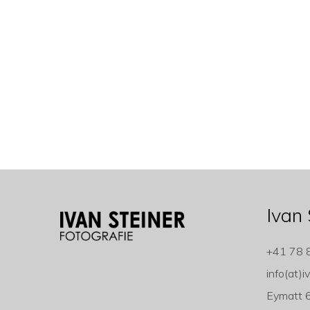
Ivan 
+41 78 
info(at)i
Eymatt 