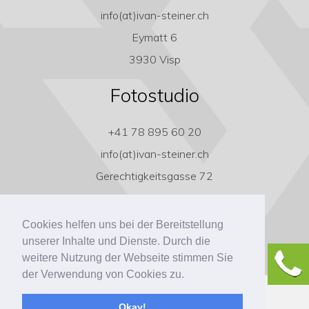
info(at)ivan-steiner.ch
Eymatt 6
3930 Visp
Fotostudio
+41 78 895 60 20
info(at)ivan-steiner.ch
Gerechtigkeitsgasse 72
3011 Bern
Cookies helfen uns bei der Bereitstellung
unserer Inhalte und Dienste. Durch die
weitere Nutzung der Webseite stimmen Sie
der Verwendung von Cookies zu.
Copyright ivan-steiner.ch
Okay!