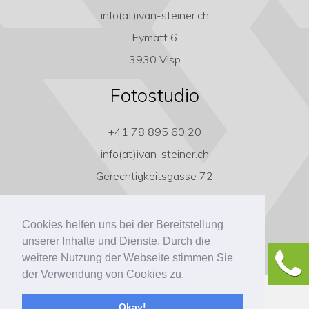
info(at)ivan-steiner.ch
Eymatt 6
3930 Visp
Fotostudio
+41 78 895 60 20
info(at)ivan-steiner.ch
Gerechtigkeitsgasse 72
3011 Bern
Cookies helfen uns bei der Bereitstellung
unserer Inhalte und Dienste. Durch die
weitere Nutzung der Webseite stimmen Sie
der Verwendung von Cookies zu.
Copyright ivan-steiner.ch
Okay!