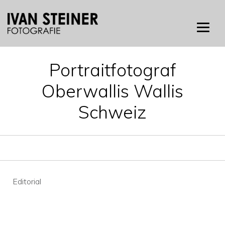
Skip
to
content
Portraitfotograf
Oberwallis Wallis
Schweiz
Beitragsnavigation
Editorial