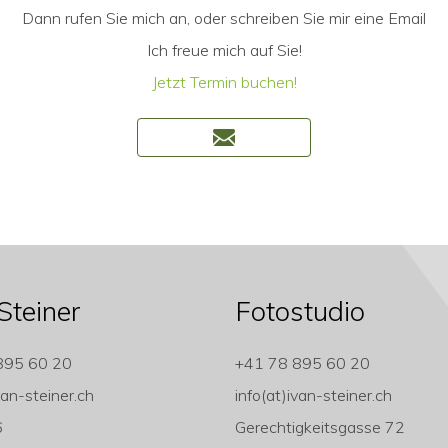
Dann rufen Sie mich an, oder schreiben Sie mir eine Email
Ich freue mich auf Sie!
Jetzt Termin buchen!
Steiner
Fotostudio
895 60 20
+41 78 895 60 20
van-steiner.ch
info(at)ivan-steiner.ch
6
Gerechtigkeitsgasse 72