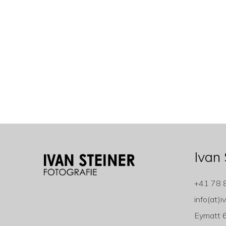
Ivan 
+41 78 
info(at)i
Eymatt 