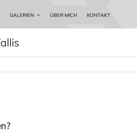
GALERIEN
ÜBER MICH
KONTAKT
llis
en?