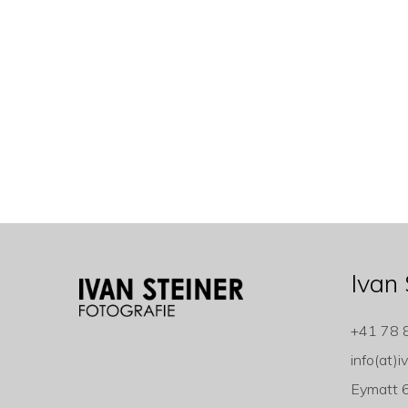
Ivan 
+41 78 
info(at)i
Eymatt 