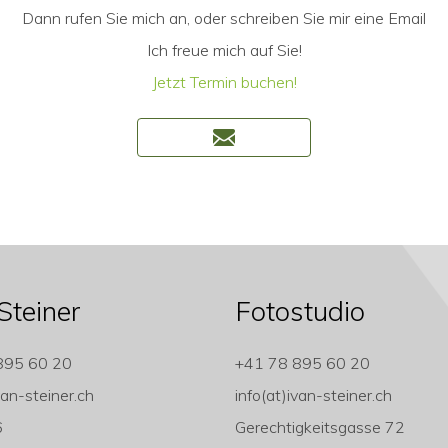
Dann rufen Sie mich an, oder schreiben Sie mir eine Email
Ich freue mich auf Sie!
Jetzt Termin buchen!
Steiner
Fotostudio
895 60 20
+41 78 895 60 20
van-steiner.ch
info(at)ivan-steiner.ch
6
Gerechtigkeitsgasse 72