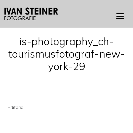
Skip
to
content
is-photography_ch-
tourismusfotograf-new-
york-29
Beitragsnavigation
Editorial