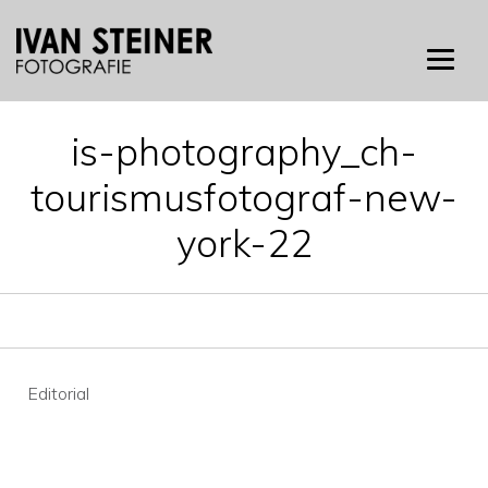
Skip
to
content
is-photography_ch-
tourismusfotograf-new-
york-22
Beitragsnavigation
Editorial