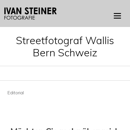
Skip
to
content
Streetfotograf Wallis
Bern Schweiz
Beitragsnavigation
Editorial