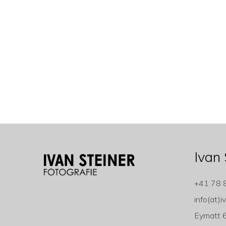
Ivan 
+41 78 
info(at)i
Eymatt 