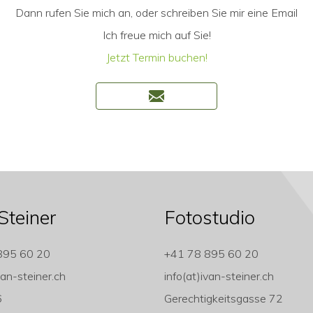
Dann rufen Sie mich an, oder schreiben Sie mir eine Email
Ich freue mich auf Sie!
Jetzt Termin buchen!
Steiner
Fotostudio
895 60 20
+41 78 895 60 20
van-steiner.ch
info(at)ivan-steiner.ch
6
Gerechtigkeitsgasse 72