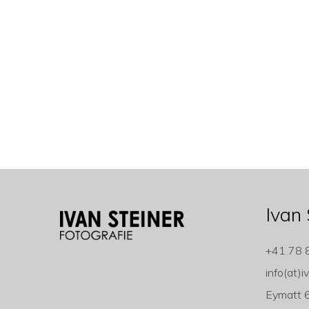
Ivan 
+41 78 
info(at)i
Eymatt 