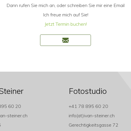
Dann rufen Sie mich an, oder schreiben Sie mir eine Email
Ich freue mich auf Sie!
Jetzt Termin buchen!
Steiner
Fotostudio
895 60 20
+41 78 895 60 20
van-steiner.ch
info(at)ivan-steiner.ch
6
Gerechtigkeitsgasse 72