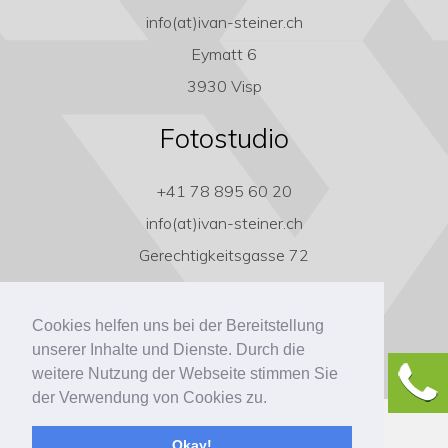
info(at)ivan-steiner.ch
Eymatt 6
3930 Visp
Fotostudio
+41 78 895 60 20
info(at)ivan-steiner.ch
Gerechtigkeitsgasse 72
3011 Bern
Cookies helfen uns bei der Bereitstellung
unserer Inhalte und Dienste. Durch die
weitere Nutzung der Webseite stimmen Sie
der Verwendung von Cookies zu.
Copyright ivan-steiner.ch
Okay!