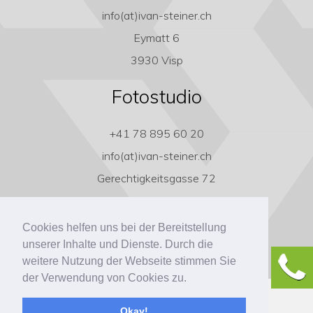
info(at)ivan-steiner.ch
Eymatt 6
3930 Visp
Fotostudio
+41 78 895 60 20
info(at)ivan-steiner.ch
Gerechtigkeitsgasse 72
3011 Bern
Cookies helfen uns bei der Bereitstellung
unserer Inhalte und Dienste. Durch die
weitere Nutzung der Webseite stimmen Sie
der Verwendung von Cookies zu.
Copyright ivan-steiner.ch
Okay!