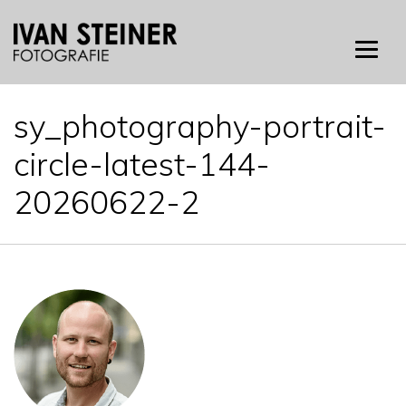
Skip
to
content
sy_photography-portrait-
circle-latest-144-
20260622-2