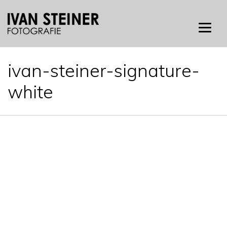
Skip
to
content
ivan-steiner-signature-
white