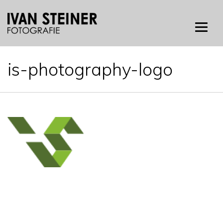
Skip
to
content
is-photography-logo