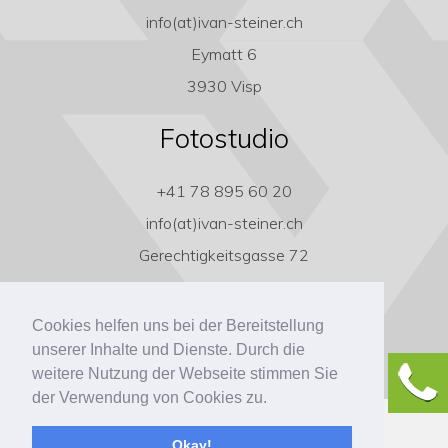
info(at)ivan-steiner.ch
Eymatt 6
3930 Visp
Fotostudio
+41 78 895 60 20
info(at)ivan-steiner.ch
Gerechtigkeitsgasse 72
3011 Bern
Cookies helfen uns bei der Bereitstellung
unserer Inhalte und Dienste. Durch die
weitere Nutzung der Webseite stimmen Sie
der Verwendung von Cookies zu.
Copyright ivan-steiner.ch
Okay!