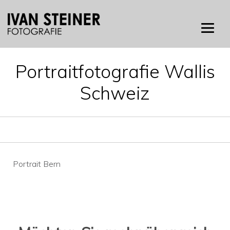
Skip
to
content
Portraitfotografie Wallis
Schweiz
Beitragsnavigation
Portrait Bern