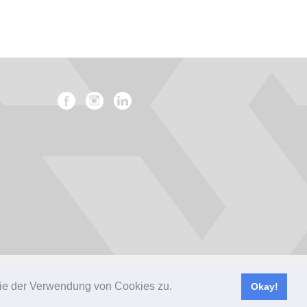
Impressum
Datenschutz
AGB
 Sie der Verwendung von Cookies zu.
Okay!