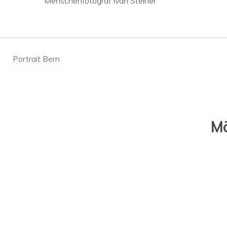
Menschenfotograf Ivan Steiner
Beitragsnavigation
Portrait Bern
Mö