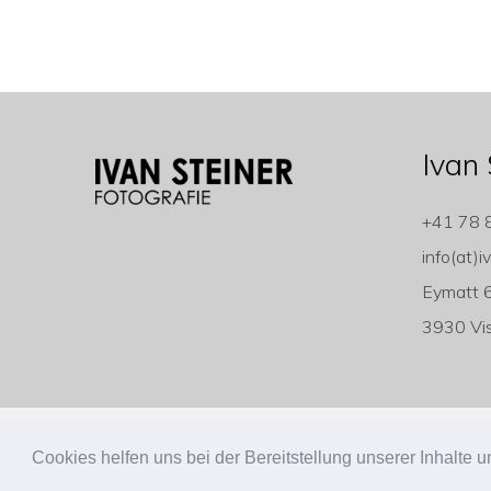
Ivan 
+41 78 
info(at)i
Eymatt 
3930 Vi
Copyright ivan-steiner.ch
Cookies helfen uns bei der Bereitstellung unserer Inhalt