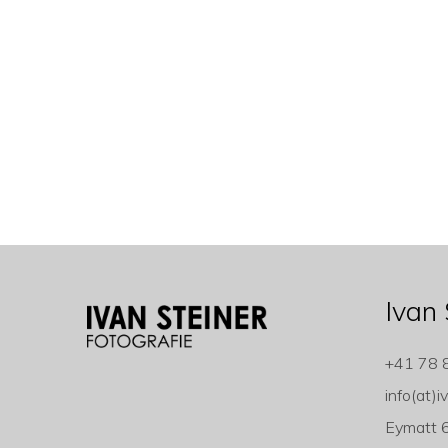
Ivan 
+41 78 
info(at)i
Eymatt 