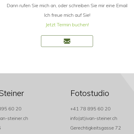
Dann rufen Sie mich an, oder schreiben Sie mir eine Email
Ich freue mich auf Sie!
Jetzt Termin buchen!
Steiner
Fotostudio
895 60 20
+41 78 895 60 20
van-steiner.ch
info(at)ivan-steiner.ch
6
Gerechtigkeitsgasse 72