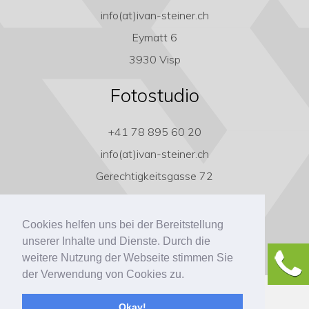
info(at)ivan-steiner.ch
Eymatt 6
3930 Visp
Fotostudio
+41 78 895 60 20
info(at)ivan-steiner.ch
Gerechtigkeitsgasse 72
3011 Bern
Cookies helfen uns bei der Bereitstellung
unserer Inhalte und Dienste. Durch die
weitere Nutzung der Webseite stimmen Sie
der Verwendung von Cookies zu.
Copyright ivan-steiner.ch
Okay!