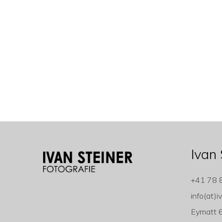
Ivan 
+41 78 
info(at)i
Eymatt 