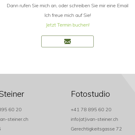
Dann rufen Sie mich an, oder schreiben Sie mir eine Email
Ich freue mich auf Sie!
Jetzt Termin buchen!
Steiner
Fotostudio
895 60 20
+41 78 895 60 20
van-steiner.ch
info(at)ivan-steiner.ch
6
Gerechtigkeitsgasse 72