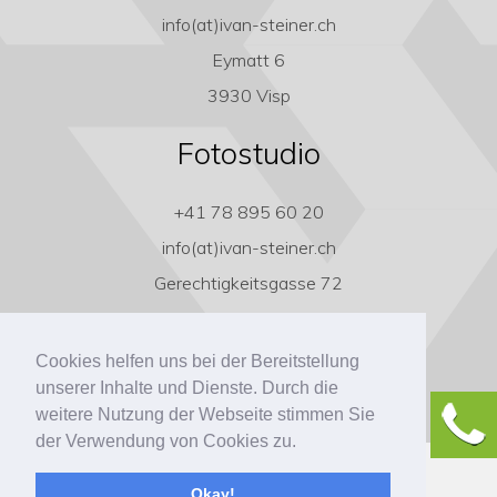
info(at)ivan-steiner.ch
Eymatt 6
3930 Visp
Fotostudio
+41 78 895 60 20
info(at)ivan-steiner.ch
Gerechtigkeitsgasse 72
3011 Bern
Cookies helfen uns bei der Bereitstellung
unserer Inhalte und Dienste. Durch die
weitere Nutzung der Webseite stimmen Sie
der Verwendung von Cookies zu.
Copyright ivan-steiner.ch
Okay!