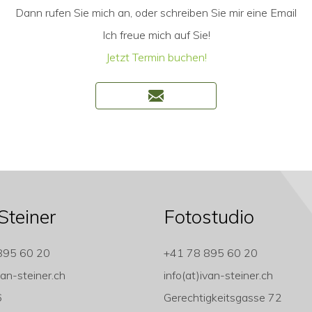
Dann rufen Sie mich an, oder schreiben Sie mir eine Email
Ich freue mich auf Sie!
Jetzt Termin buchen!
Steiner
Fotostudio
895 60 20
+41 78 895 60 20
van-steiner.ch
info(at)ivan-steiner.ch
6
Gerechtigkeitsgasse 72