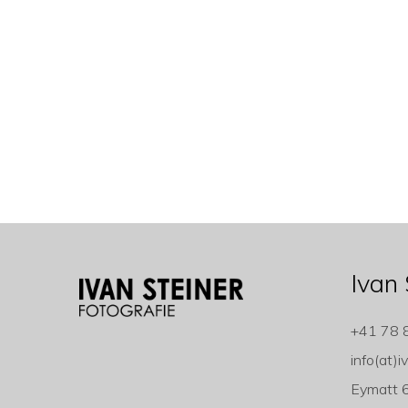
Ivan 
+41 78 
info(at)i
Eymatt 