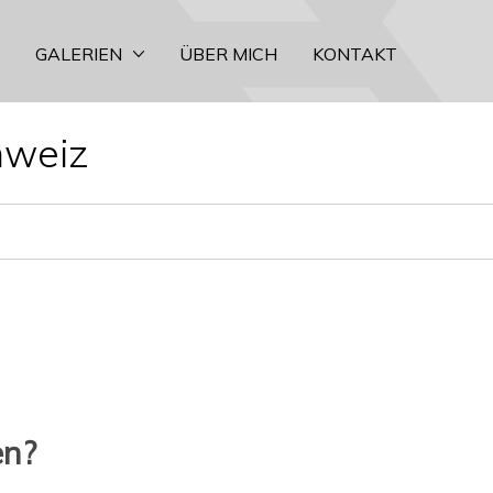
GALERIEN
ÜBER MICH
KONTAKT
hweiz
en?