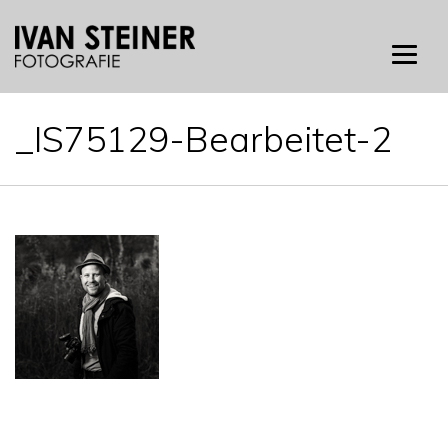
Skip
to
content
_IS75129-Bearbeitet-2