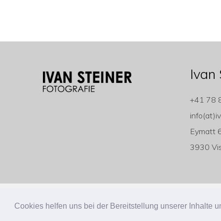
Ivan 
+41 78 
info(at)i
Eymatt 
3930 Vi
Copyright ivan-steiner.ch
Cookies helfen uns bei der Bereitstellung unserer Inhalt