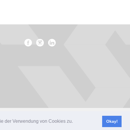
Impressum
Datenschutz
AGB
 Sie der Verwendung von Cookies zu.
Okay!