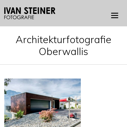
Skip
to
content
Architekturfotografie
Oberwallis