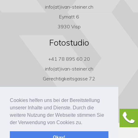
info(at)ivan-steiner.ch
Eymatt 6
3930 Visp
Fotostudio
+41 78 895 60 20
info(at)ivan-steiner.ch
Gerechtigkeitsgasse 72
3011 Bern
Cookies helfen uns bei der Bereitstellung
unserer Inhalte und Dienste. Durch die
weitere Nutzung der Webseite stimmen Sie
der Verwendung von Cookies zu.
Copyright ivan-steiner.ch
Okay!