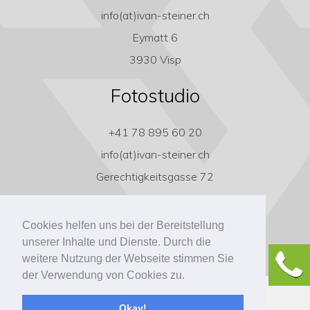
info(at)ivan-steiner.ch
Eymatt 6
3930 Visp
Fotostudio
+41 78 895 60 20
info(at)ivan-steiner.ch
Gerechtigkeitsgasse 72
3011 Bern
Cookies helfen uns bei der Bereitstellung
unserer Inhalte und Dienste. Durch die
weitere Nutzung der Webseite stimmen Sie
der Verwendung von Cookies zu.
Copyright ivan-steiner.ch
Okay!