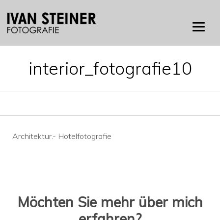
Skip
to
content
interior_fotografie10
Beitragsnavigation
Architektur.- Hotelfotografie
Möchten Sie mehr über mich
erfahren?