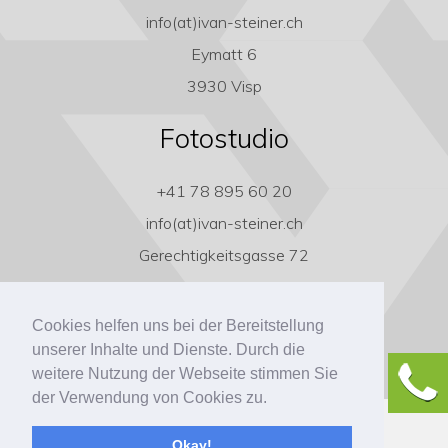
info(at)ivan-steiner.ch
Eymatt 6
3930 Visp
Fotostudio
+41 78 895 60 20
info(at)ivan-steiner.ch
Gerechtigkeitsgasse 72
3011 Bern
Cookies helfen uns bei der Bereitstellung
unserer Inhalte und Dienste. Durch die
weitere Nutzung der Webseite stimmen Sie
der Verwendung von Cookies zu.
Copyright ivan-steiner.ch
Okay!