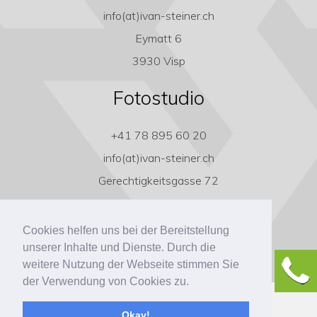
info(at)ivan-steiner.ch
Eymatt 6
3930 Visp
Fotostudio
+41 78 895 60 20
info(at)ivan-steiner.ch
Gerechtigkeitsgasse 72
3011 Bern
Cookies helfen uns bei der Bereitstellung
unserer Inhalte und Dienste. Durch die
weitere Nutzung der Webseite stimmen Sie
der Verwendung von Cookies zu.
Copyright ivan-steiner.ch
Okay!