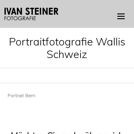
Skip
to
content
Portraitfotografie Wallis
Schweiz
Beitragsnavigation
Portrait Bern