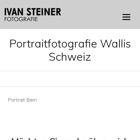
Skip
to
content
Portraitfotografie Wallis
Schweiz
Beitragsnavigation
Portrait Bern